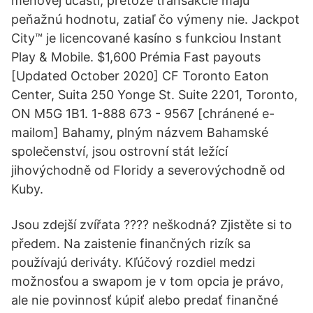
menovej účasti, pretože transakcie majú
peňažnú hodnotu, zatiaľ čo výmeny nie. Jackpot
City™️ je licencované kasíno s funkciou Instant
Play & Mobile. $1,600 Prémia Fast payouts
[Updated October 2020] CF Toronto Eaton
Center, Suita 250 Yonge St. Suite 2201, Toronto,
ON M5G 1B1. 1-888 673 - 9567 [chránené e-
mailom] Bahamy, plným názvem Bahamské
společenství, jsou ostrovní stát ležící
jihovýchodně od Floridy a severovýchodně od
Kuby.
Jsou zdejší zvířata ???? neškodná? Zjistěte si to
předem. Na zaistenie finančných rizík sa
používajú deriváty. Kľúčový rozdiel medzi
možnosťou a swapom je v tom opcia je právo,
ale nie povinnosť kúpiť alebo predať finančné