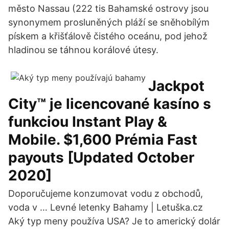
město Nassau (222 tis Bahamské ostrovy jsou
synonymem prosluněných pláží se sněhobílým
pískem a křišťálově čistého oceánu, pod jehož
hladinou se táhnou korálové útesy.
Jackpot
City™️ je licencované kasíno s
funkciou Instant Play &
Mobile. $1,600 Prémia Fast
payouts [Updated October
2020]
Doporučujeme konzumovat vodu z obchodů,
voda v … Levné letenky Bahamy | Letuška.cz
Aký typ meny používa USA? Je to americký dolár