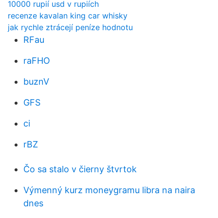
10000 rupií usd v rupiích
recenze kavalan king car whisky
jak rychle ztrácejí peníze hodnotu
RFau
raFHO
buznV
GFS
ci
rBZ
Čo sa stalo v čierny štvrtok
Výmenný kurz moneygramu libra na naira
dnes