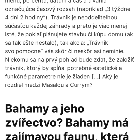
menu, percentá, dátum a čas a trvania
označujúce časový rozsah (napríklad „3 týždne
4 dni 2 hodiny“). Trávnik je neoddeliteľnou
súčasťou každej záhrady a preto je viac menej
isté, že pokiaľ plánujete stavbu či kúpu domu (ak
sa tak ešte nestalo), tak akcia: „Trávnik
svojpomocne“ vás skôr či neskôr asi neminie.
Niekomu sa na prvý pohľad bude zdať, že založiť
trávnik, ktorý by spĺňal potrebné estetické a
funkčné parametre nie je žiaden […] Aký je
rozdiel medzi Masalou a Currym?
Bahamy a jeho
zvířectvo? Bahamy má
zajímavou faunu, která