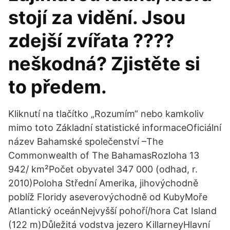
stojí za vidění. Jsou
zdejší zvířata ????
neškodná? Zjistěte si
to předem.
Kliknutí na tlačítko „Rozumím“ nebo kamkoliv
mimo toto Základní statistické informaceOficiální
název Bahamské společenství –The
Commonwealth of The BahamasRozloha 13
942/ km²Počet obyvatel 347 000 (odhad, r.
2010)Poloha Střední Amerika, jihovýchodně
poblíž Floridy aseverovýchodně od KubyMoře
Atlantický oceánNejvyšší pohoří/hora Cat Island
(122 m)Důležitá vodstva jezero KillarneyHlavní