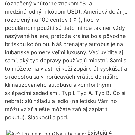
(označený vnútorne znakom "$" a
medzinárodným kódom USD). Americký dolár je
rozdelený na 100 centov ("¢"), hoci v
populárnom použití sú tieto mince takmer vždy
nazývané haliere, pretože krajina bola pôvodne
britskou kolóniou. Náš prenajatý autobus je na
kubánske pomery veľmi luxusný. Veď uvidíte aj
sami, aký typ dopravy používajú miestni. Sami si
to môžete na vlastnej koži zopárkrát vyskúšať a
s radosťou sa v horúčavách vrátite do nášho
klimatizovaného autobusu s komfortnými
sklápacími sedadlami. Typ I. Typ A. Typ B. Čo si
nebrať: zlú náladu a jedlo (na letisku Vám ho
môžu vziať a ešte môžete zaň aj zaplatiť
pokutu). Sladkosti a pod.
Existujú 4