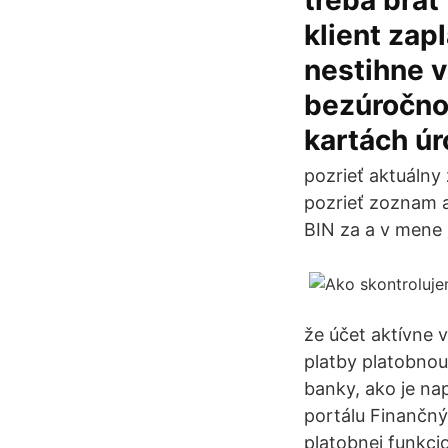
treba brať
klient zap
nestihne v
bezúročnom
kartách úr
pozrieť aktuálny
pozrieť zoznam a
BIN za a v mene 
že účet aktívne v
platby platobno
banky, ako je na
portálu Finančný 
platobnej funkci