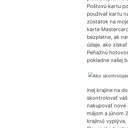
Poštovú kartu po
používať kartu n
zostatok na moje
karte Mastercard
bezplatne, ak na
údaje. ako získať
Peňažnú hotovosť
pokladne vašej 
inej krajine na d
skontrolovať váš
nakupovať nové o
májom a júnom 2
krajinu) vyplýva,