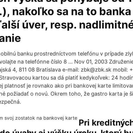
), nakoľko sa na to banka
alší úver, resp. nadlimitn
anie
bilnú banku prostredníctvom telefónu v prípade zl
olajte na telefónne číslo 8 … Nov 01, 2003 Združeni
jská 4, 811 08 Bratislava e-mail: zbk@zbk.sk mobil: 
Stravovacou kartou sa dá platiť kedykoľvek: 24 hod
j platnosť je rovnako ako pri bankovej karte limitov
né požiadať o novú. Okrem toho, že gastro karta je š
bezpečná.
Pri kreditnýc