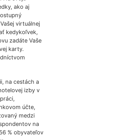
dky, ako aj
dostupný
ašej virtuálnej
vať kedykoľvek,
novu zadáte Vaše
vej karty.
edníctvom
i, na cestách a
hotelovej izby v
práci,
ankovom účte,
izovaný medzi
espondentov na
. 56 % obyvateľov