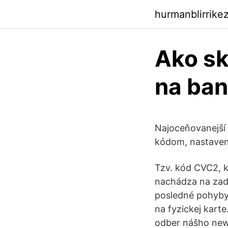
hurmanblirrik
Ako sk
na ban
Najoceňovanejší 
kódom, nastaveni
Tzv. kód CVC2, kt
nachádza na zadn
posledné pohyby.
na fyzickej karte
odber nášho news