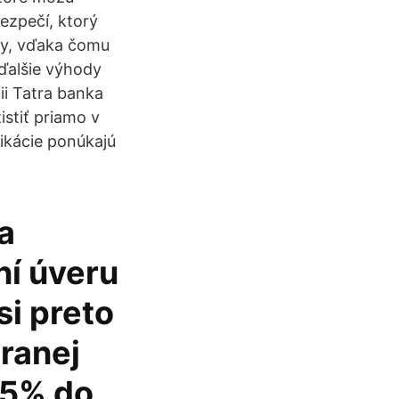
bezpečí, ktorý
ky, vďaka čomu
 ďalšie výhody
ii Tatra banka
stiť priamo v
likácie ponúkajú
a
ní úveru
si preto
ranej
15% do