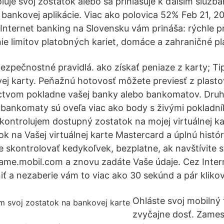
luje svoj zostatok alebo sa prihlasuje k ďalším služb
bankovej aplikácie. Viac ako polovica 52% Feb 21, 2
Internet banking na Slovensku vám prináša: rýchle pr
e limitov platobných kariet, domáce a zahraničné pl
ezpečnostné pravidlá. ako získať peniaze z karty; Tip
vej karty. Peňažnú hotovosť môžete previesť z plasto
íctvom pokladne vašej banky alebo bankomatov. Dru
bankomaty sú oveľa viac ako body s živými pokladní
ontrolujem dostupný zostatok na mojej virtuálnej k
k na Vašej virtuálnej karte Mastercard a úplnú histór
e skontrolovať kedykoľvek, bezplatne, ak navštívite 
ame.mobil.com a znovu zadáte Vaše údaje. Cez Inter
ť a nezaberie vám to viac ako 30 sekúnd a pár klikov
Ohláste svoj mobilný 
zvyčajne dosť. Zame