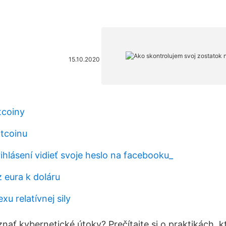
15.10.2020
tcoiny
itcoinu
hlásení vidieť svoje heslo na facebooku_
 eura k doláru
xu relatívnej sily
znať kybernetické útoky? Prečítajte si o praktikách, 