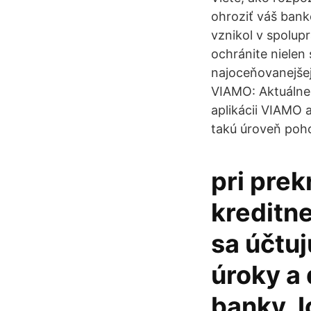
ohroziť váš banko
vznikol v spolu
ochránite nielen 
najoceňovanejšej 
VIAMO: Aktuálne 
aplikácii VIAMO 
takú úroveň poho
pri pre
kreditne
sa účtuj
úroky a
banky. 