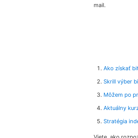
mail.
Ako získať bi
Skrill výber b
Môžem po pri
Aktuálny kurz
Stratégia inde
Viete, ako rozpo