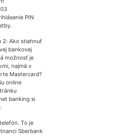
ám
003
ihlásenie PIN
atby.
 2: Ako stiahnuť
vej bankovej
há možnosť je
kmi, najmä v
arte Mastercard?
iu online
stránku
net banking si
.
telefón. To je
stnanci Sberbank