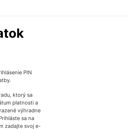
atok
ihlásenie PIN
atby.
radu, ktorý sa
átum platnosti a
obrazené výhradne
Prihláste sa na
m zadajte svoj e-