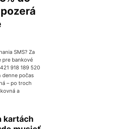
 pozerá
é
yhania SMS? Za
e pre bankové
+421 918 189 520
ín denne počas
aná – po troch
ikovná a
h kartách