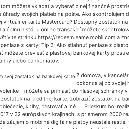
tom môžete vkladať a vyberať z nej finančné prostrie
a úhrady svojich platieb na pošte. Ako skontrolujem 
j virtuálnej karte Mastercard? Dostupný zostatok na V
 a úplnú históriu online transakcií môžete skontrolo
vštívite stránku https://redeem.eame.mobil.com a z
 peniaze z karty; Tip 2: Ako stiahnuť peniaze z plasto
 môžete previesť z plastovej bankovej karty prostr
banky alebo bankomatov.
Z domova, v kancelári
dokonca aj zo svojej 
ovolenke – môžete sa prihlásiť do hlasovej schránky v 
 zostatok na kreditnej karte, zobraziť zostatok na b
blečenie, knihy, cestovať a iné. … Prieskum bol real
017 v 22 európskych krajinách, s priemerom 2000 r
 že záujem o mobilné digitálne platby neustále rastie