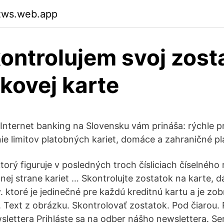
ezws.web.app
ontrolujem svoj zost
kovej karte
Internet banking na Slovensku vám prináša: rýchle pr
e limitov platobných kariet, domáce a zahraničné pl
orý figuruje v posledných troch čísliciach číselného 
ej strane kariet … Skontrolujte zostatok na karte, d
 ktoré je jedinečné pre každú kreditnú kartu a je z
. Text z obrázku. Skontrolovať zostatok. Pod čiarou. 
lettera Prihláste sa na odber nášho newslettera. Se