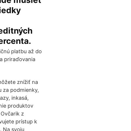
bude musieť
riedky
editných
ercenta.
ičnú platbu až do
ia priraďovania
môžete znížiť na
lu za podmienky,
kazy, inkasá,
nie produktov
 Ovčarik z
vujete prístup k
. Na svoju