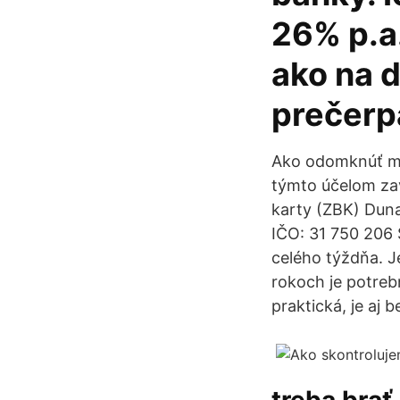
26% p.a.
ako na ď
prečerp
Ako odomknúť mo
týmto účelom zav
karty (ZBK) Duna
IČO: 31 750 206 
celého týždňa. Je
rokoch je potreb
praktická, je aj 