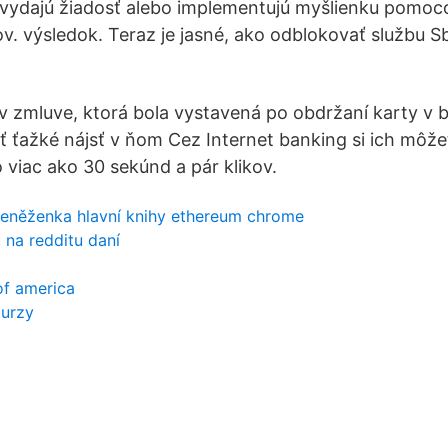
vydajú žiadosť alebo implementujú myšlienku pomoc
. výsledok. Teraz je jasné, ako odblokovať službu 
v zmluve, ktorá bola vystavená po obdržaní karty v b
 ťažké nájsť v ňom Cez Internet banking si ich môže
 viac ako 30 sekúnd a pár klikov.
peněženka hlavní knihy ethereum chrome
 na redditu daní
of america
burzy