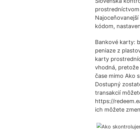
Slovenska kontro
prostredníctvom 
Najoceňovanejší 
kódom, nastaveni
Bankové karty: b
peniaze z plasto
karty prostredn
vhodná, pretože 
čase mimo Ako sk
Dostupný zostato
transakcií môžet
https://redeem.e
ich môžete zmeni