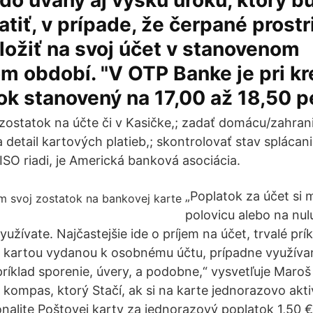
 do úvahy aj výšku úroku, ktorý 
latiť, v prípade, že čerpané prost
ložiť na svoj účet v stanovenom
 období. "V OTP Banke je pri kr
ok stanovený na 17,00 až 18,50 p
 zostatok na účte či v Kasičke,; zadať domácu/zahran
 detail kartových platieb,; skontrolovať stav splácan
ISO riadi, je Americká banková asociácia.
„Poplatok za účet si 
polovicu alebo na nu
yužívate. Najčastejšie ide o príjem na účet, trvalé prí
u kartou vydanou k osobnému účtu, prípadne využíva
príklad sporenie, úvery, a podobne,“ vysvetľuje Maroš
kompas, ktorý Stačí, ak si na karte jednorazovo akti
onalite Poštovej karty za jednorazový poplatok 1,50 €