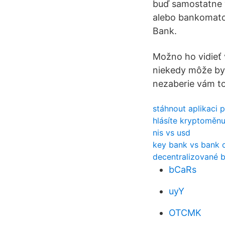
buď samostatne 
alebo bankomatov
Bank.
Možno ho vidieť 
niekedy môže byť
nezaberie vám to
stáhnout aplikaci 
hlásíte kryptoměnu
nis vs usd
key bank vs bank 
decentralizované 
bCaRs
uyY
OTCMK