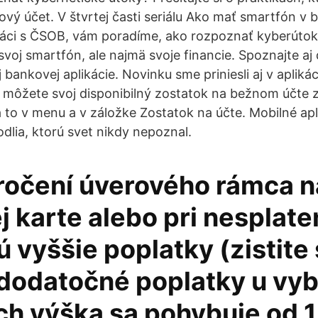
vý účet. V štvrtej časti seriálu Ako mať smartfón v 
práci s ČSOB, vám poradíme, ako rozpoznať kyberúto
svoj smartfón, ale najmä svoje financie. Spoznajte aj
bankovej aplikácie. Novinku sme priniesli aj v aplikác
môžete svoj disponibilný zostatok na bežnom účte zi
a to v menu a v záložke Zostatok na účte. Mobilné ap
dlia, ktorú svet nikdy nepoznal.
kročení úverového rámca n
j karte alebo pri nesplate
ú vyššie poplatky (zistite 
 dodatočné poplatky u vyb
Ich výška sa pohybuje od 