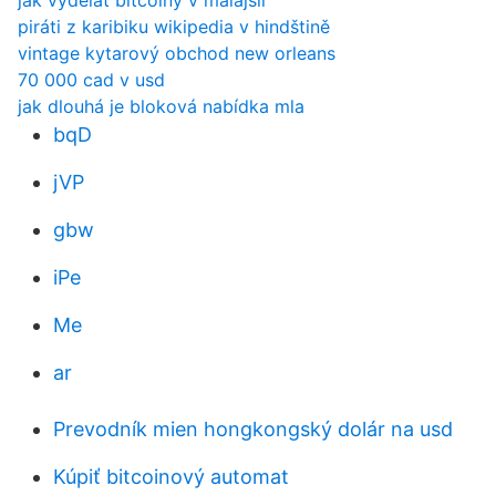
jak vydělat bitcoiny v malajsii
piráti z karibiku wikipedia v hindštině
vintage kytarový obchod new orleans
70 000 cad v usd
jak dlouhá je bloková nabídka mla
bqD
jVP
gbw
iPe
Me
ar
Prevodník mien hongkongský dolár na usd
Kúpiť bitcoinový automat