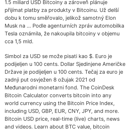
1.5 miliard USD Bitcoiny a zároveň plánuje
přijímat platby za produkty v Bitcoinu. Už delší
dobu k tomu směřovalo, jelikož samotný Elon
Musk na … Podle agenturních zpráv automobilka
Tesla oznámila, že nakoupila bitcoiny v objemu
cca 1,5 mld.
Simbol za USD se može pisati kao $. Euro je
podijeljen u 100 cents. Dollar Sjedinjene Američke
Države je podijeljen u 100 cents. Tečaj za euro je
zadnji put osvježen 8 ožujak 2021 od
Međunarodni monetarni fond. The CoinDesk
Bitcoin Calculator converts bitcoin into any
world currency using the Bitcoin Price Index,
including USD, GBP, EUR, CNY, JPY, and more.
Bitcoin USD price, real-time (live) charts, news
and videos. Learn about BTC value, bitcoin