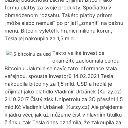
formu platby za svoje produkty. Spočiatku v
obmedzenom rozsahu. Takéto platby pritom
„môže alebo nemusí“ po prijatí „zmeniť“ na bežnú
menu. Bitcoin vyletěl k hranici milionu korun,
Tesla jej nakoupila za 1,5 mld.
Takto veliká investice
okamžitě zacloumala cenou
Bitcoinu. Jakmile se navíc tato informace stala
veřejnou, spousta investorů 14.02.2021 Tesla
nakoupila bitcoiny za 1,5 mld. USD a hodlá je
přijímat jako platidlo Vladimír Urbánek (Kurzy.cz)
21.10.2017 Čistý zisk Unipetrolu za 3Q přesáhl 1,5
mld.Kč Vladimír Urbánek (Kurzy.cz) Ale přejdeme
k jádru věci, jak už můžeme číst v hlavním titulku
článku, tak Tesla dnes oznámila, že zakoupila za