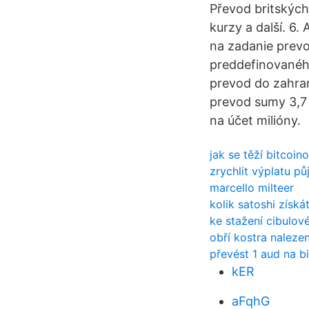
Převod britských
kurzy a další. 6
na zadanie prevod
preddefinovaného
prevod do zahran
prevod sumy 3,7 
na účet milióny.
jak se těží bitcoin
zrychlit výplatu pů
marcello milteer
kolik satoshi získát
ke stažení cibulov
obří kostra nalezen
převést 1 aud na b
kER
aFqhG