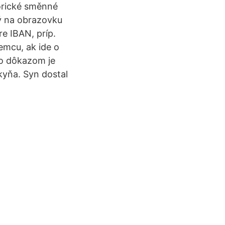
torické směnné
ný na obrazovku
re IBAN, príp.
emcu, ak ide o
ho dôkazom je
kyňa. Syn dostal