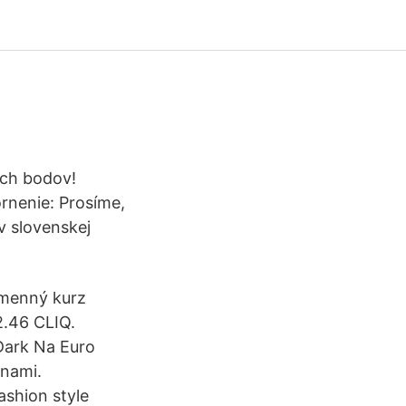
ých bodov!
rnenie: Prosíme,
v slovenskej
ýmenný kurz
2.46 CLIQ.
Dark Na Euro
enami.
ashion style