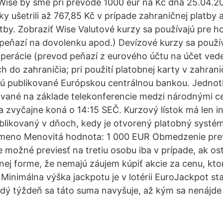
Wise by sme pri prevode 1000 eur na Kč dňa 25.04.20
y ušetrili až 767,85 Kč v prípade zahraničnej platby 
tby. Zobraziť Wise Valutové kurzy sa používajú pre 
peňazí na dovolenku apod.) Devízové kurzy sa použí
erácie (prevod peňazí z eurového účtu na účet ved
h do zahraničia; pri použití platobnej karty v zahrani
ú publikované Európskou centrálnou bankou. Jednot
ované na základe telekonferencie medzi národnými c
a zvyčajne koná o 14:15 SEČ. Kurzový lístok má len i
ublikovaný v dňoch, kedy je otvorený platobný syst
 meno Menovitá hodnota: 1 000 EUR Obmedzenie prevo
 možné previesť na tretiu osobu iba v prípade, ak ost
nej forme, že nemajú záujem kúpiť akcie za cenu, kto
Minimálna výška jackpotu je v lotérii EuroJackpot s
ždý týždeň sa táto suma navyšuje, až kým sa nenájde