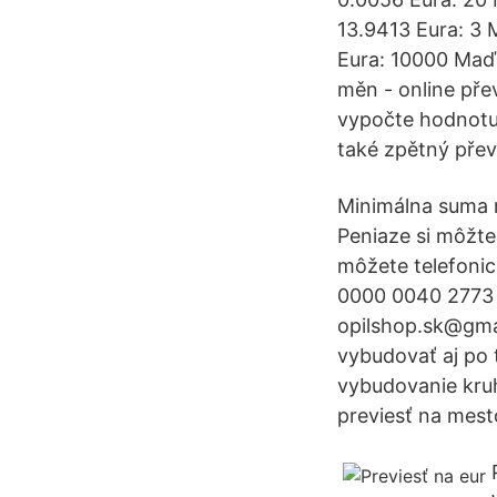
13.9413 Eura: 3 
Eura: 10000 Maďa
měn - online pře
vypočte hodnotu
také zpětný přev
Minimálna suma n
Peniaze si môžte
môžete telefoni
0000 0040 2773 1
opilshop.sk@gmai
vybudovať aj po 
vybudovanie kruh
previesť na mest