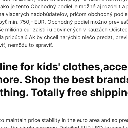
ako je tento Obchodný podiel je možné aj rozdeliť a p
i na viacerých nadobúdateľov, pričom obchodný podi
byť min. 750,- EUR. Obchodný podiel možno previesť
e milióna eur zaistili u obvinených v kauzách Očistec
a pribúdajú Ak by chceli narýchlo niečo predať, previ
viť, nemôžu to spraviť.
ine for kids' clothes,acce
more. Shop the best brand
othing. Totally free shippi
to maintain price stability in the euro area and so pr
 of the single currency. Detailed EUR USD forecast a