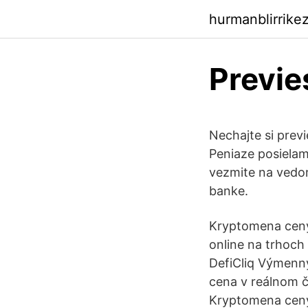
hurmanblirrik
Previe
Nechajte si prev
Peniaze posiela
vezmite na vedom
banke.
Kryptomena ceny 
online na trhoch
DefiCliq Výmenný
cena v reálnom č
Kryptomena ceny 