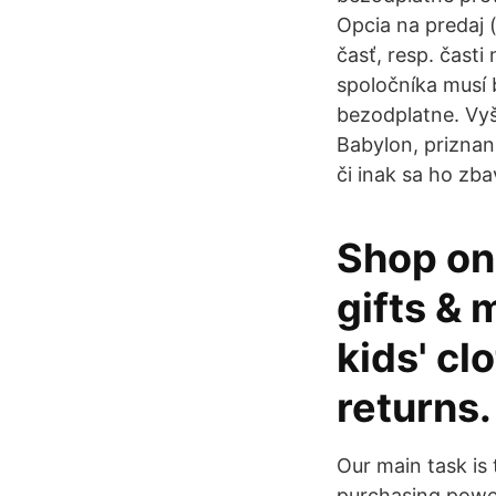
Opcia na predaj (
časť, resp. čast
spoločníka musí 
bezodplatne. Vyš
Babylon, priznani
či inak sa ho zba
Shop onl
gifts & 
kids' cl
returns.
Our main task is 
purchasing power