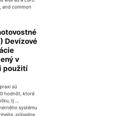
ls, and common
hotovostné
) Devízové
ácie
dený v
 použití
praxi sú
10 hodnôt, ktoré
tku, tj …
 merného systému
nheita, prípadne