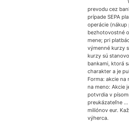
prevodu cez bank
prípade SEPA pla
operácie (nákup 
bezhotovostné op
mene; pri platbác
výmenné kurzy s
kurzy sú stanov
bankami, ktorá s
charakter a je p
Forma: akcie na
na meno: Akcie je
potvrdia v písom
preukázateľne … 
miliónov eur. Ka
výherca.