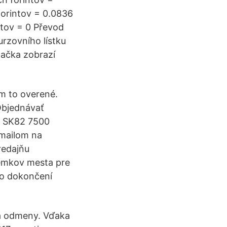
forintov = 0.0836
ntov = 0 Převod
rzovního lístku
ačka zobrazí
am to overené.
Objednávať
B SK82 7500
-mailom na
redajňu
zemkov mesta pre
po dokončení
a odmeny. Vďaka