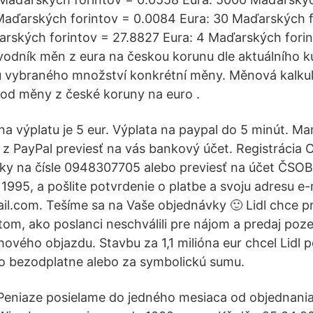
Maďarských forintov = 0.0084 Eura: 30 Maďarských 
rských forintov = 27.8827 Eura: 4 Maďarských fori
vodník měn z eura na českou korunu dle aktuálního ku
 vybraného množství konkrétní měny. Měnová kalkul
od měny z české koruny na euro .
a výplatu je 5 eur. Výplata na paypal do 5 minút. M
 z PayPal previesť na vás bankový účet. Registrácia 
cky na čísle 0948307705 alebo previesť na účet ČSO
995, a pošlite potvrdenie o platbe a svoju adresu e
l.com. Tešíme sa na Vaše objednávky 🙂 Lidl chce p
tom, ako poslanci neschválili pre nájom a predaj po
ového objazdu. Stavbu za 1,1 milióna eur chcel Lidl 
o bezodplatne alebo za symbolickú sumu.
Peniaze posielame do jedného mesiaca od objednani