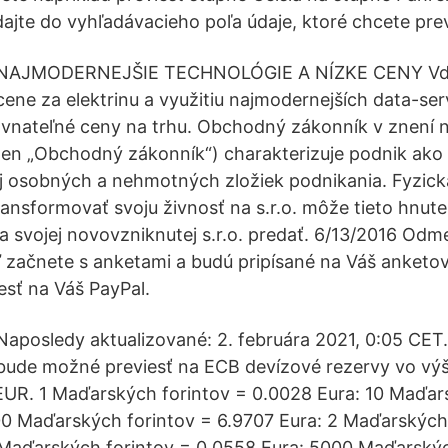
adajte do vyhľadávacieho poľa údaje, ktoré chcete prev
NAJMODERNEJŠIE TECHNOLÓGIE A NÍZKE CENY Vďak
cene za elektrinu a využitiu najmodernejších data-se
vnateľné ceny na trhu. Obchodný zákonník v znení 
 len „Obchodný zákonník“) charakterizuje podnik ako
 osobných a nehmotných zložiek podnikania. Fyzick
ansformovať svoju živnosť na s.r.o. môže tieto hnute
a svojej novovzniknutej s.r.o. predať. 6/13/2016 Odm
ačnete s anketami a budú pripísané na Váš anketový
esť na Váš PayPal.
Naposledy aktualizované: 2. februára 2021, 0:05 CET. 
bude možné previesť na ECB devízové rezervy vo výš
UR. 1 Maďarských forintov = 0.0028 Eura: 10 Maďar
0 Maďarských forintov = 6.9707 Eura: 2 Maďarských
 Maďarských forintov = 0.0558 Eura: 5000 Maďarskýc