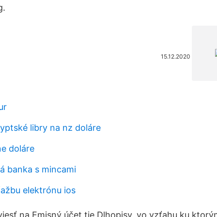
g.
15.12.2020
ur
yptské libry na nz doláre
ne doláre
á banka s mincami
ťažbu elektrónu ios
iesť na Emisný účet tie Dlhopisy, vo vzťahu ku ktorý