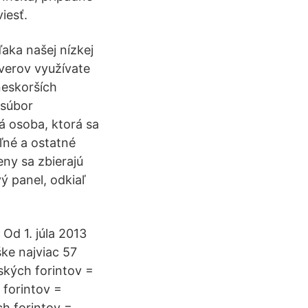
iesť.
a našej nízkej
rverov využívate
neskorších
 súbor
á osoba, ktorá sa
ľné a ostatné
eny sa zbierajú
 panel, odkiaľ
Od 1. júla 2013
ke najviac 57
ských forintov =
 forintov =
h forintov =