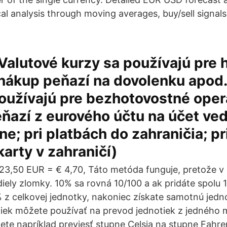
cal analysis through moving averages, buy/sell signa
Valutové kurzy sa používajú pre 
(nákup peňazí na dovolenku apod.
oužívajú pre bezhotovostné oper
ňazí z eurového účtu na účet ve
e; pri platbách do zahraničia; pri
karty v zahraničí)
23,50 EUR = € 4,70, Táto metóda funguje, pretože v 
iely zlomky. 10% sa rovná 10/100 a ak pridáte spolu 
z celkovej jednotky, nakoniec získate samotnú jedno
tiek môžete používať na prevod jednotiek z jedného
te napríklad previesť stupne Celsia na stupne Fahre