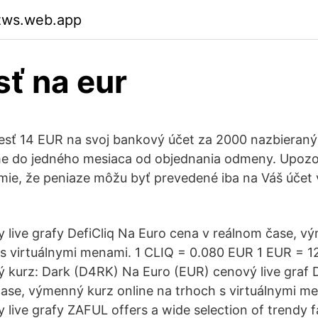
ezws.web.app
sť na eur
iesť 14 EUR na svoj bankový účet za 2000 nazbieran
me do jedného mesiaca od objednania odmeny. Upozo
ie, že peniaze môžu byť prevedené iba na Váš účet 
live grafy DefiCliq Na Euro cena v reálnom čase, v
 s virtuálnymi menami. 1 CLIQ = 0.080 EUR 1 EUR = 1
 kurz: Dark (D4RK) Na Euro (EUR) cenový live graf 
ase, výmenný kurz online na trhoch s virtuálnymi m
live grafy ZAFUL offers a wide selection of trendy f