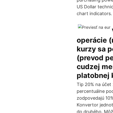
US Dollar techni
chart indicators.
operácie 
kurzy sa p
(prevod pe
cudzej men
platobnej 
Tip 20% na účet 
percentuálne pod
zodpovedajú 10% 
Konvertor jedno
do druhého. Môže