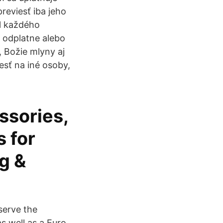
reviesť iba jeho
el každého
 odplatne alebo
, Božie mlyny aj
esť na iné osoby,
ssories,
s for
ng &
eserve the
s well as a Euro