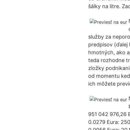
šálky na litre. Z
služby za neporo
predpisov (ďalej
hmotných, ako aj
teda rozhodne tr
zložky podnikani
od momentu keď z
ich môžete previ
951 042 976,26 E
0.0279 Eura: 250
0.0056 Eura: 20