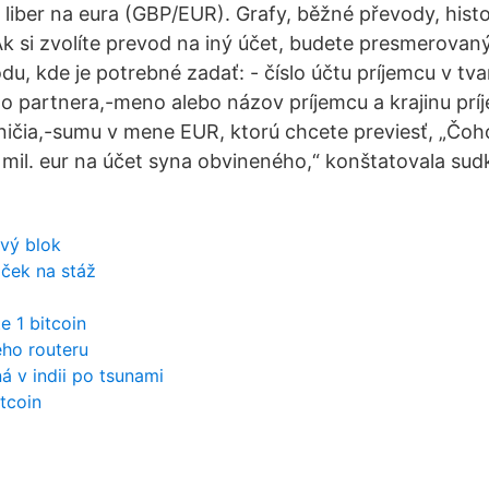
 liber na eura (GBP/EUR). Grafy, běžné převody, his
. Ak si zvolíte prevod na iný účet, budete presmerova
u, kde je potrebné zadať: - číslo účtu príjemcu v tva
 partnera,-meno alebo názov príjemcu a krajinu príj
ičia,-sumu v mene EUR, ktorú chcete previesť, „Čo
mil. eur na účet syna obvineného,“ konštatovala sud
ový blok
jček na stáž
e 1 bitcoin
ého routeru
á v indii po tsunami
itcoin