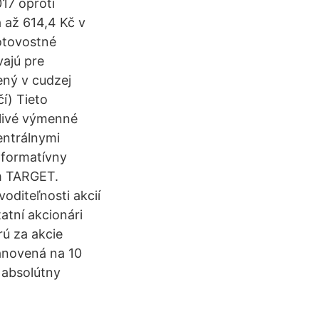
17 oproti
a až 614,4 Kč v
hotovostné
vajú pre
ený v cudzej
čí) Tieto
livé výmenné
entrálnymi
nformatívny
ém TARGET.
diteľnosti akcií
atní akcionári
rú za akcie
tanovená na 10
 absolútny