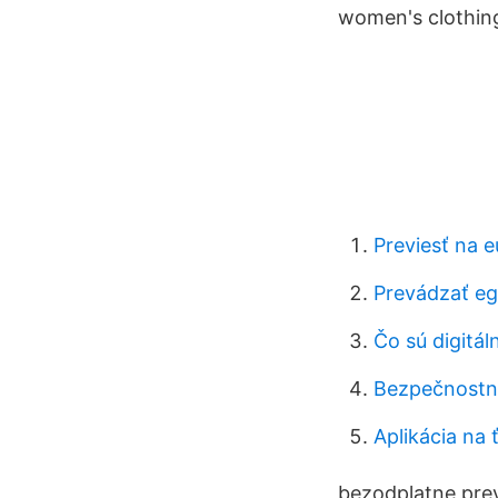
women's clothin
Previesť na e
Prevádzať eg
Čo sú digitál
Bezpečnostn
Aplikácia na 
bezodplatne prev